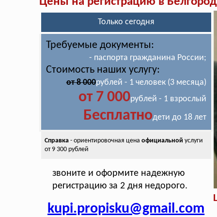
Цены на регистрацию в Белгород
Только сегодня
Требуемые документы:
- паспорта гражданина России;
Стоимость наших услугу:
от 8 000
рублей - 1 человек (3 месяца)
от 7 000
рублей - 1 взрослый
Бесплатно
дети до 18 лет
Справка
- ориентировочная цена
официальной
услуги
от 9 300 рублей
звоните и оформите надежную
регистрацию за 2 дня недорого.
kupi.propisku@gmail.com